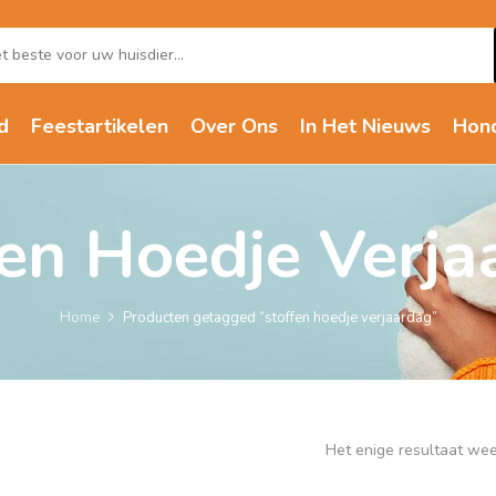
d
Feestartikelen
Over Ons
In Het Nieuws
Hon
fen Hoedje Verja
Home
Producten getagged “stoffen hoedje verjaardag”
Het enige resultaat we