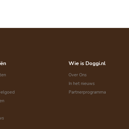
eën
Wie is Doggi.nl
ten
Over Ons
In het nieuws
eelgoed
Partnerprogramma
len
ws