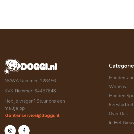
Categori
Hondentaar
NVWA Nummer: 228456
Woofins
KVK Nummer: 64457648
Honden Sp
Heb je vragen? Stuur ons een
Feestartike
mailtje op
Over Ons
klantenservice@doggi.nl
In Het Nieu