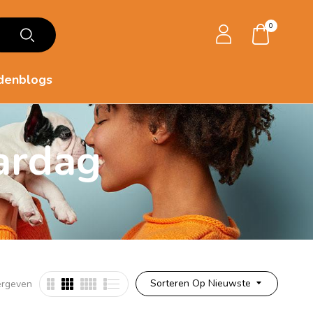
0
denblogs
ardag
Sorteren Op Nieuwste
ergeven