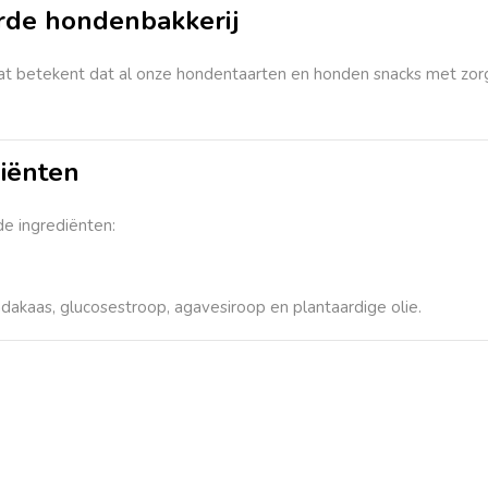
rde hondenbakkerij
at betekent dat al onze hondentaarten en honden snacks met zorg, 
diënten
e ingrediënten:
dakaas, glucosestroop, agavesiroop en plantaardige olie.