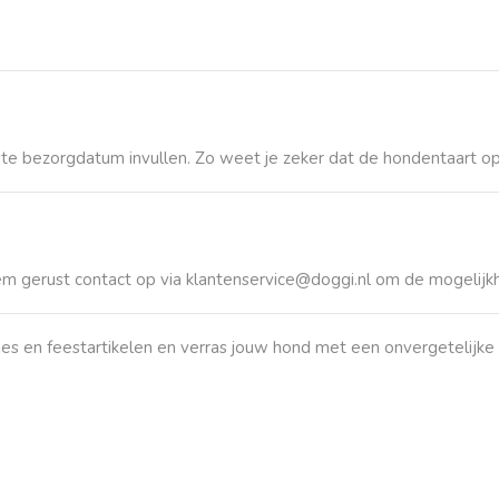
te bezorgdatum
invullen. Zo weet je zeker dat de hondentaart op ti
em gerust contact op via
klantenservice@doggi.nl
om de mogelijkh
jes
en
feestartikelen
en verras jouw hond met een onvergetelijke t