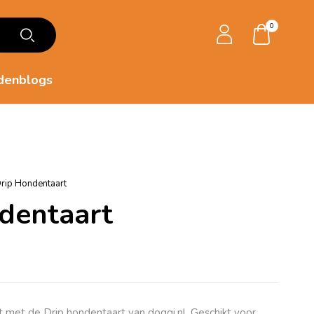
0
denblogs
rip Hondentaart
dentaart
t met de Drip hondentaart van
doggi.nl
. Geschikt voor