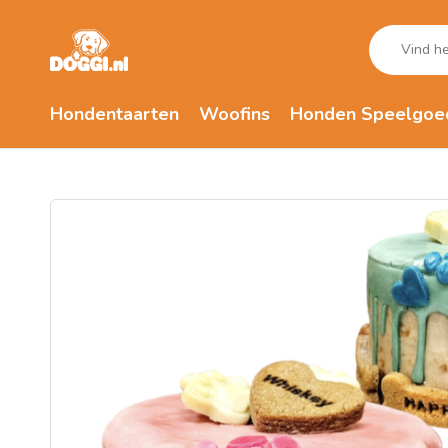
Hondentaarten
Woofins
Honden Speelgoe