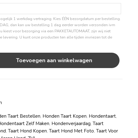
gelijk 1 werkdag vertraging. Kies ÉÉN bezorgdatum per bestelling.
JDAG, dan kan uw bestelling 1 dag eerder worden verzonden ivm
s u kiest voor bezorging via een PAKKETAUTOMAAT, zijn wij niet
 levering. U kunt onze producten ten alle tijden invriezen tot de
Toevoegen aan winkelwagen
n
en Taart Bestellen
,
Honden Taart Kopen
,
Hondentaart
,
ondentaart Zelf Maken
,
Hondenverjaardag
,
Taart
ond
,
Taart Hond Kopen
,
Taart Hond Met Foto
,
Taart Voor