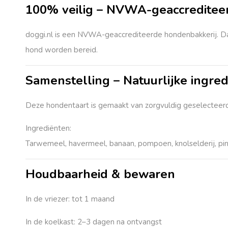
100% veilig – NVWA-geaccreditee
doggi.nl is een
NVWA-geaccrediteerde hondenbakkerij
. D
hond worden bereid.
Samenstelling – Natuurlijke ingre
Deze hondentaart is gemaakt van zorgvuldig geselecteerd
Ingrediënten:
Tarwemeel, havermeel, banaan, pompoen, knolselderij, pin
Houdbaarheid & bewaren
In de vriezer:
tot 1 maand
In de koelkast:
2–3 dagen na ontvangst