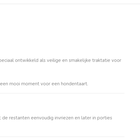
eciaal ontwikkeld als veilige en smakelijke traktatie voor
ijd een mooi moment voor een
hondentaart
.
unt de restanten eenvoudig
invriezen
en later in porties