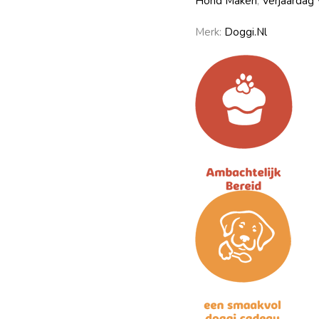
Hond Maken
,
Verjaardag
Merk:
Doggi.nl