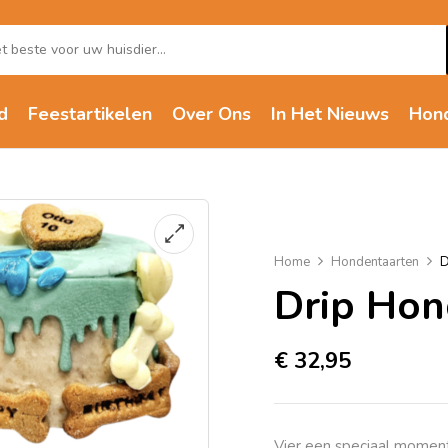
d
Feestartikelen
Over Ons
In Het Nieuws
Hon
Home
Hondentaarten
D
Drip Hon
€
32,95
Vier een speciaal momen