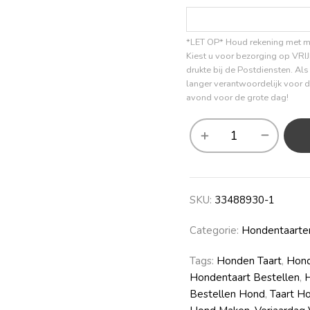
*LET OP* Houd rekening met mo
Kiest u voor bezorging op VRI
drukte bij de Postdiensten. Al
langer verantwoordelijk voor de
avond voor de grote dag!
SKU:
33488930-1
Categorie:
Hondentaarte
Tags:
Honden Taart
,
Hond
Hondentaart Bestellen
,
H
Bestellen Hond
,
Taart H