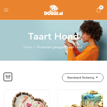
0
Taart Hond
Home
Producten getagged “taart hond”
Standaard Sortering