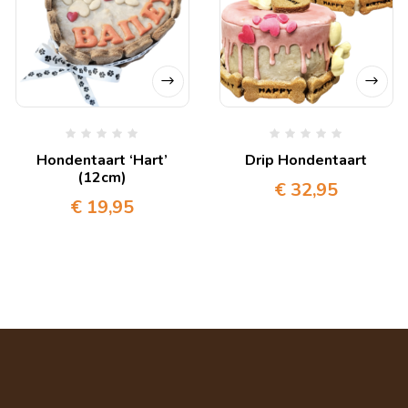
Hondentaart ‘Hart’
Drip Hondentaart
(12cm)
€
32,95
€
19,95