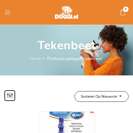
0
Tekenbeet
Home
Producten getagged “tekenbeet”
Sorteren Op Nieuwste