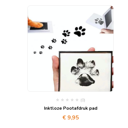
(0)
Inktloze Pootafdruk pad
€
9,95