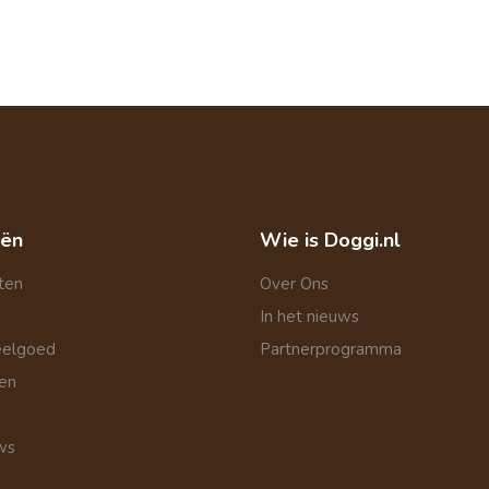
eën
Wie is Doggi.nl
ten
Over Ons
In het nieuws
eelgoed
Partnerprogramma
len
ws