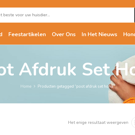
d
Feestartikelen
Over Ons
In Het Nieuws
Hon
ot Afdruk Set H
Home
Producten getagged “poot afdruk set hond”
Het enige resultaat weergeven