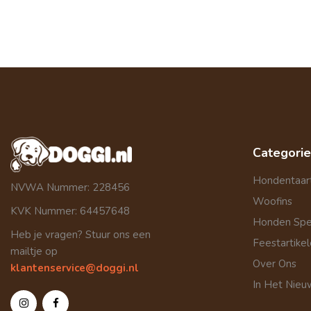
Categori
Hondentaar
NVWA Nummer: 228456
Woofins
KVK Nummer: 64457648
Honden Sp
Heb je vragen? Stuur ons een
Feestartike
mailtje op
Over Ons
klantenservice@doggi.nl
In Het Nieu