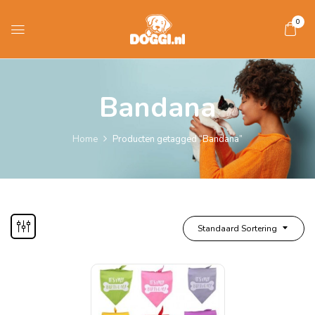
0
Bandana
Home
Producten getagged “Bandana”
Standaard Sortering