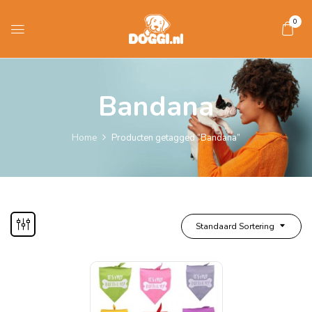
0
Bandana
Home
Producten getagged “Bandana”
Standaard Sortering