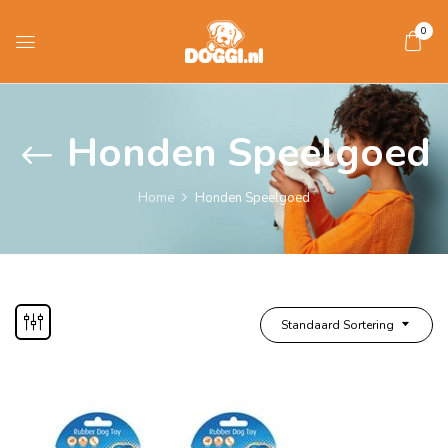
0
Honden Speelgoed
Home
Honden Speelgoed
Standaard Sortering