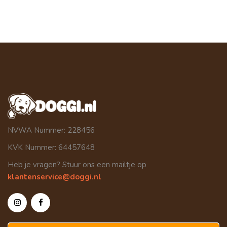
NVWA Nummer: 228456
KVK Nummer: 64457648
Heb je vragen? Stuur ons een mailtje op
klantenservice@doggi.nl