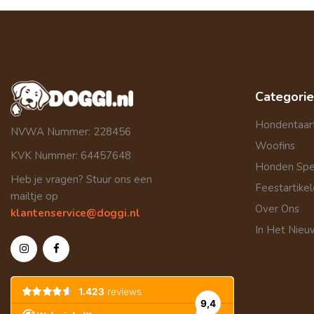
Categori
Hondentaar
NVWA Nummer: 228456
Woofins
KVK Nummer: 64457648
Honden Sp
Heb je vragen? Stuur ons een
Feestartike
mailtje op
Over Ons
klantenservice@doggi.nl
In Het Nieu