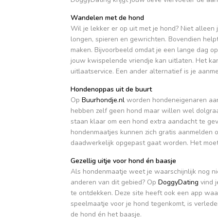
Wandelen met de hond
Wil je lekker er op uit met je hond? Niet alleen
longen, spieren en gewrichten. Bovendien helpt
maken. Bijvoorbeeld omdat je een lange dag op j
jouw kwispelende vriendje kan uitlaten. Het kan z
uitlaatservice. Een ander alternatief is je aan
Hondenoppas uit de buurt
Op
Buurhondje.nl
worden hondeneigenaren aan h
hebben zelf geen hond maar willen wel dolgraag 
staan klaar om een hond extra aandacht te geve
hondenmaatjes kunnen zich gratis aanmelden op
daadwerkelijk opgepast gaat worden. Het moet
Gezellig uitje voor hond én baasje
Als hondenmaatje weet je waarschijnlijk nog n
anderen van dit gebied? Op
DoggyDating
vind j
te ontdekken. Deze site heeft ook een app waa
speelmaatje voor je hond tegenkomt, is verleden
de hond én het baasje.