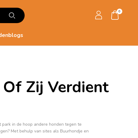
0
denblogs
Of Zij Verdient
t park in de hoop andere honden tegen te
egen? Met behulp van sites als Buurhondje en