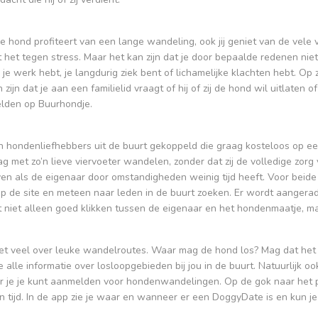
 je hond profiteert van een lange wandeling, ook jij geniet van de vele
 het tegen stress. Maar het kan zijn dat je door bepaalde redenen nie
e werk hebt, je langdurig ziek bent of lichamelijke klachten hebt. Op 
ijn dat je aan een familielid vraagt of hij of zij de hond wil uitlaten o
melden op Buurhondje.
ondenliefhebbers uit de buurt gekoppeld die graag kosteloos op ee
met zo’n lieve viervoeter wandelen, zonder dat zij de volledige zorg 
n als de eigenaar door omstandigheden weinig tijd heeft. Voor beide 
 de site en meteen naar leden in de buurt zoeken. Er wordt aangerad
 niet alleen goed klikken tussen de eigenaar en het hondenmaatje, m
iet veel over leuke wandelroutes. Waar mag de hond los? Mag dat het
e alle informatie over losloopgebieden bij jou in de buurt. Natuurlijk
r je je kunt aanmelden voor hondenwandelingen. Op de gok naar het 
 tijd. In de app zie je waar en wanneer er een DoggyDate is en kun je