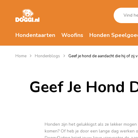
Hondentaarten
Woofins
Honden Speelgoe
Home
Hondenblogs
Geef je hond de aandacht die hij of zij 
Geef Je Hond D
Honden zijn het gelukkigst als ze lekker moge
komen? Of heb je door een lange dag werken of
DoggyDating krijgt jouw lieve viervoeter de aanda