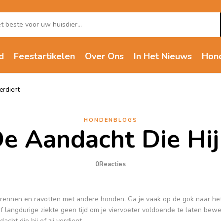
d
Feestartikelen
Over Ons
In Het Nieuws
Hon
verdient
HONDENBLOGS
e Aandacht Die Hij 
0
Reacties
n rennen en ravotten met andere honden. Ga je vaak op de gok naar he
 langdurige ziekte geen tijd om je viervoeter voldoende te laten bew
cht die hij of zij verdient.