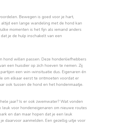
 voordelen. Bewegen is goed voor je hart,
t altijd een lange wandeling met de hond kan
zulke momenten is het fijn als iemand anders
f dat je de hulp inschakelt van een
n hond willen passen. Deze hondenliefhebbers
van een huisdier op zich hoeven te nemen. Zij
partijen een win-winsituatie dus. Eigenaren én
e om elkaar eerst te ontmoeten voordat er
aar ook tussen de hond en het hondenmaatje.
 hele jaar? Is er ook zwemwater? Wat vonden
 ook leuk voor hondeneigenaren om nieuwe routes
park en dan maar hopen dat je een leuk
 je daarvoor aanmelden. Een gezellig uitje voor