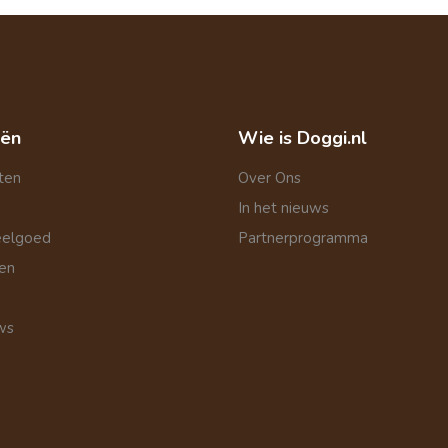
eën
Wie is Doggi.nl
ten
Over Ons
In het nieuws
eelgoed
Partnerprogramma
len
ws