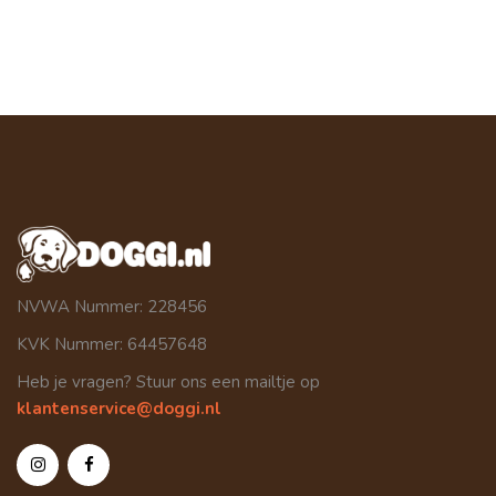
NVWA Nummer: 228456
KVK Nummer: 64457648
Heb je vragen? Stuur ons een mailtje op
klantenservice@doggi.nl