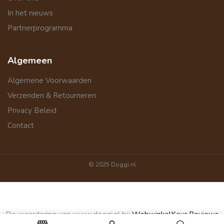
In het nieuws
Partnerprogramma
Algemeen
Algemene Voorwaarden
Verzenden & Retourneren
Privacy Beleid
Contact
© 2025 Doggi.nl
De waardering van www.doggi.nl bij
WebwinkelKeur Reviews