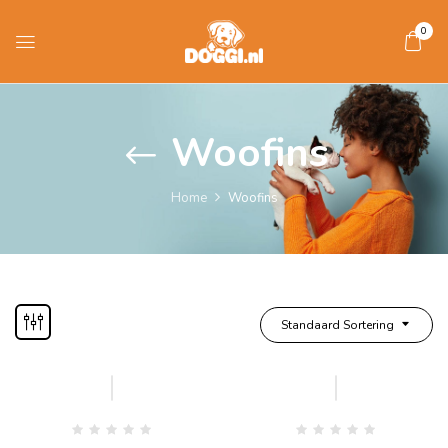
0
Woofins
Home
Woofins
Standaard Sortering