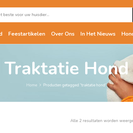
d
Feestartikelen
Over Ons
In Het Nieuws
Hon
Traktatie Hond
Home
Producten getagged “traktatie hond”
Alle 2 resultaten worden weerg