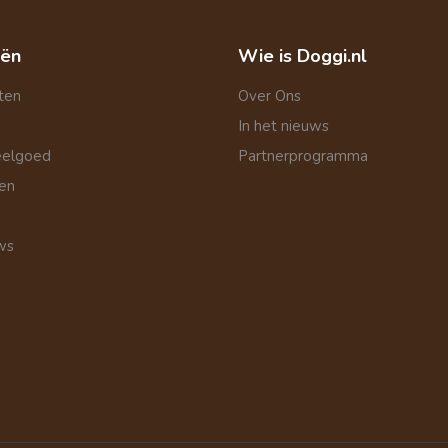
eën
Wie is Doggi.nl
ten
Over Ons
In het nieuws
eelgoed
Partnerprogramma
len
ws