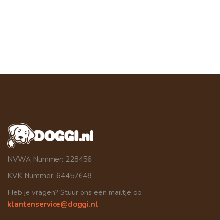
NVWA Nummer: 228456
KVK Nummer: 64457648
Heb je vragen? Stuur ons een mailtje op
klantenservice@doggi.nl