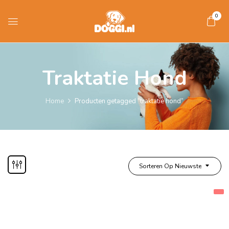
0
Traktatie Hond
Home
Producten getagged “traktatie hond”
Sorteren Op Nieuwste