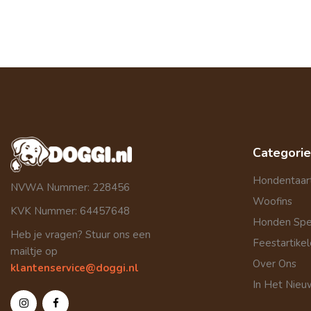
Categori
Hondentaar
NVWA Nummer: 228456
Woofins
KVK Nummer: 64457648
Honden Sp
Heb je vragen? Stuur ons een
Feestartike
mailtje op
Over Ons
klantenservice@doggi.nl
In Het Nieu