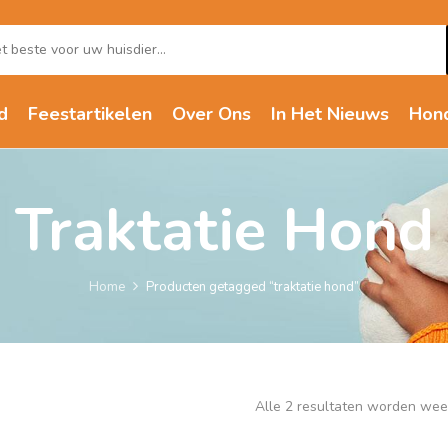
d
Feestartikelen
Over Ons
In Het Nieuws
Hon
Traktatie Hond
Home
Producten getagged “traktatie hond”
Alle 2 resultaten worden we