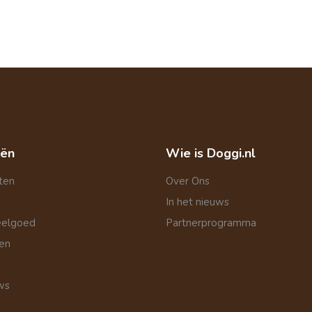
eën
Wie is Doggi.nl
ten
Over Ons
In het nieuws
eelgoed
Partnerprogramma
len
ws