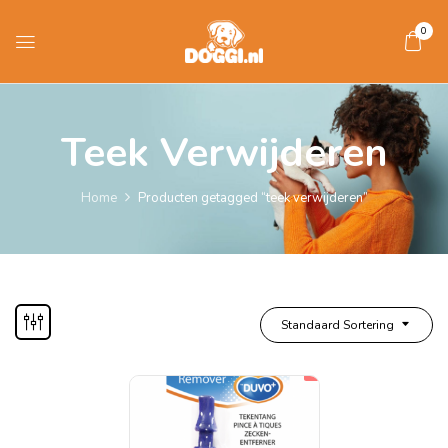
0
Teek Verwijderen
Home
Producten getagged “teek verwijderen”
Standaard Sortering