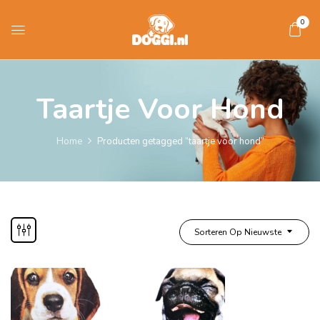
0
Taartje Voor Hond
Home
Producten getagged “taartje voor hond”
Sorteren Op Nieuwste