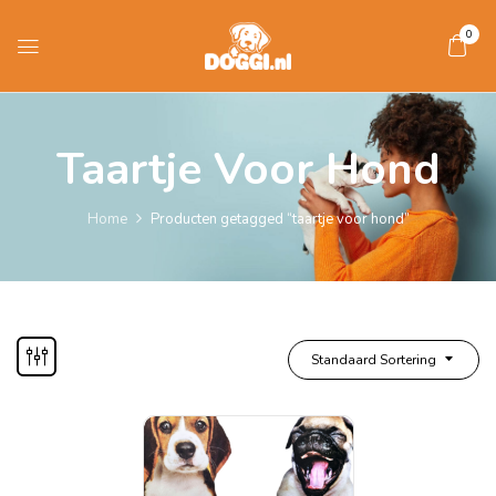
0
Taartje Voor Hond
Home
Producten getagged “taartje voor hond”
Standaard Sortering