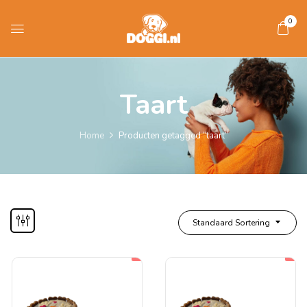
0
Taart
Home
Producten getagged “taart”
Standaard Sortering