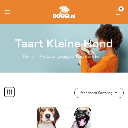
0
Taart Kleine Hond
Home
Producten getagged “taart kleine hond”
Standaard Sortering