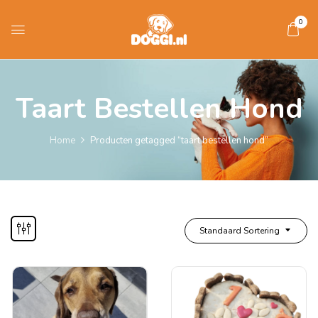
0
Taart Bestellen Hond
Home
Producten getagged “taart bestellen hond”
Standaard Sortering