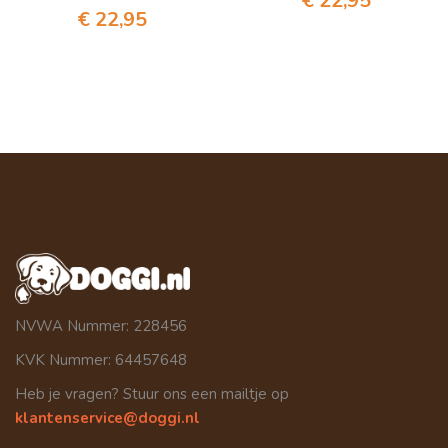
€
22,95
€
22,95
NVWA Nummer: 228456
KVK Nummer: 64457648
Heb je vragen? Stuur ons een mailtje op
klantenservice@doggi.nl