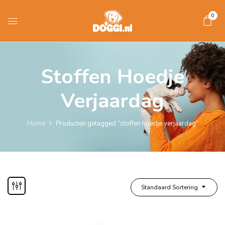
0
Stoffen Hoedje
Verjaardag
Home
Producten getagged “stoffen hoedje verjaardag”
Standaard Sortering