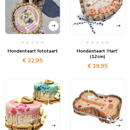
Hondentaart fototaart
Hondentaart ‘Hart’
(12cm)
€
22,95
€
19,95