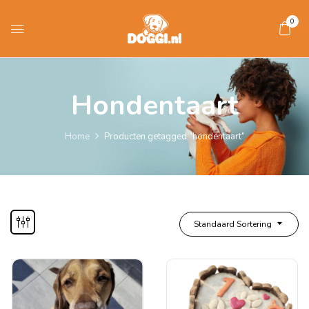
0
Hondentaart
Home
Producten getagged “hondentaart”
Standaard Sortering