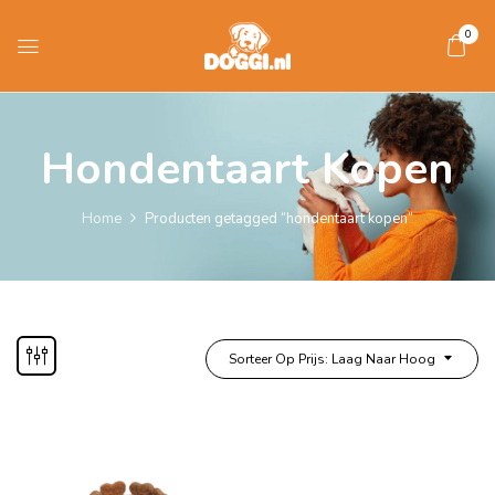
0
Hondentaart Kopen
Home
Producten getagged “hondentaart kopen”
Sorteer Op Prijs: Laag Naar Hoog