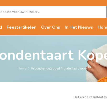
d
Feestartikelen
Over Ons
In Het Nieuws
Hon
ondentaart Kop
Home
Producten getagged “hondentaart kopen”
Het enige resultaat 