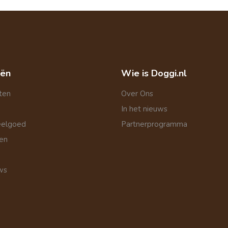
eën
Wie is Doggi.nl
ten
Over Ons
In het nieuws
eelgoed
Partnerprogramma
len
ws