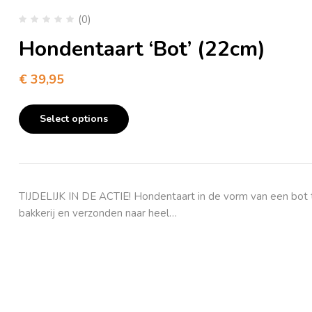
(0)
Hondentaart ‘Bot’ (22cm)
€
39,95
Select options
TIJDELIJK IN DE ACTIE! Hondentaart in de vorm van een bot 
bakkerij en verzonden naar heel…