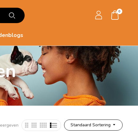
0
denblogs
en
Standaard Sortering
weergeven