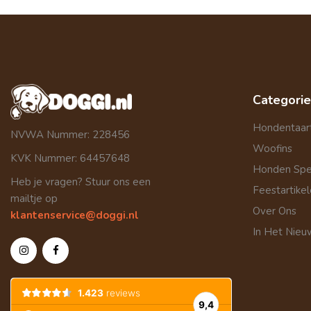
Categori
Hondentaar
NVWA Nummer: 228456
Woofins
KVK Nummer: 64457648
Honden Sp
Heb je vragen? Stuur ons een
Feestartike
mailtje op
Over Ons
klantenservice@doggi.nl
In Het Nieu