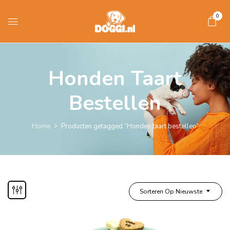
0
Honden Taart
Bestellen
Home
Producten getagged “Honden taart bestellen”
Sorteren Op Nieuwste