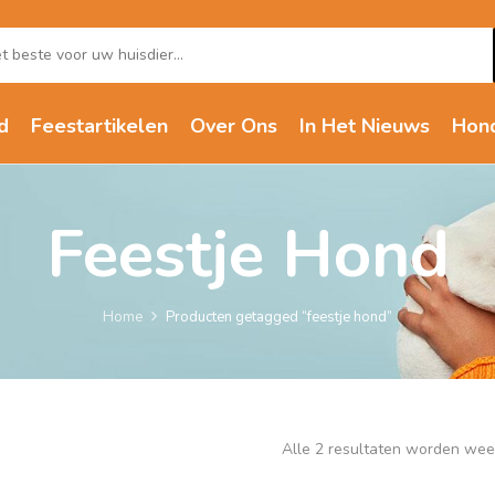
d
Feestartikelen
Over Ons
In Het Nieuws
Hon
Feestje Hond
Home
Producten getagged “feestje hond”
Alle 2 resultaten worden we