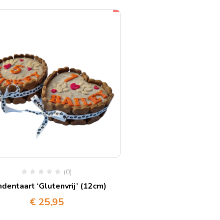
(0)
dentaart ‘Glutenvrij’ (12cm)
€
25,95