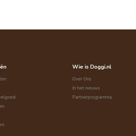
eën
Wie is Doggi.nl
ten
Over Ons
In het nieuws
eelgoed
Partnerprogramma
len
ws