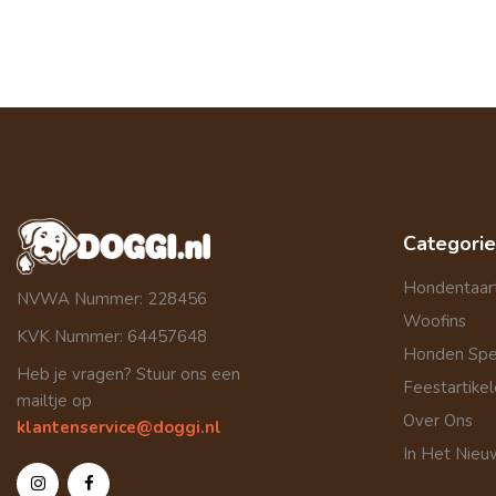
Categori
Hondentaar
NVWA Nummer: 228456
Woofins
KVK Nummer: 64457648
Honden Sp
Heb je vragen? Stuur ons een
Feestartike
mailtje op
Over Ons
klantenservice@doggi.nl
In Het Nieu