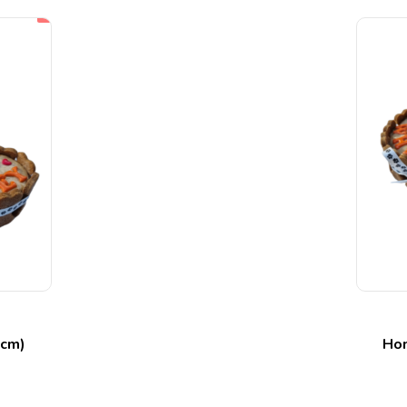
2cm)
Hon