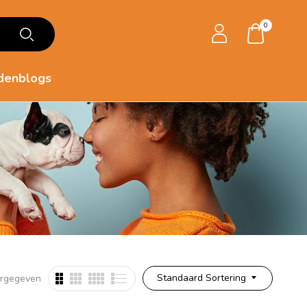
0
denblogs
Standaard Sortering
ergegeven