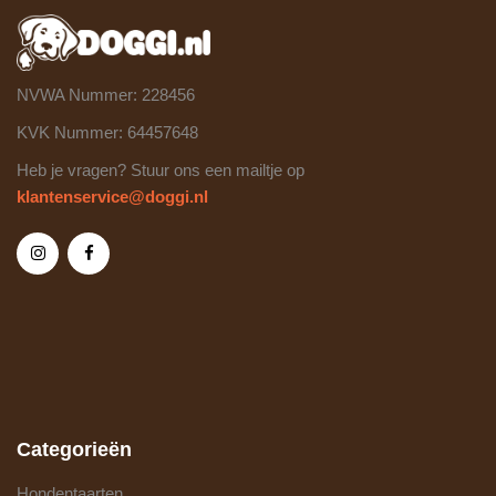
NVWA Nummer: 228456
KVK Nummer: 64457648
Heb je vragen? Stuur ons een mailtje op
klantenservice@doggi.nl
Categorieën
Hondentaarten