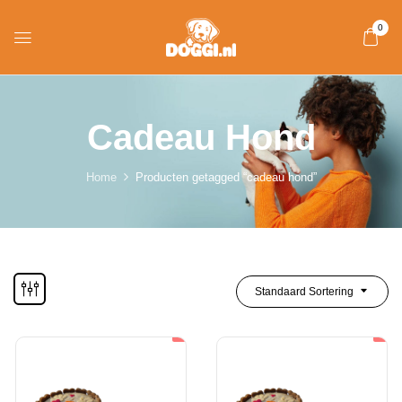
0
Cadeau Hond
Home
Producten getagged “cadeau hond”
Standaard Sortering