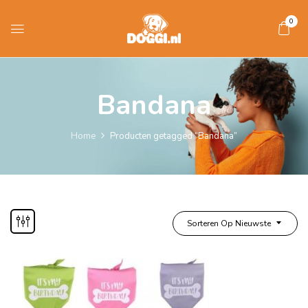
0
Bandana
Home
Producten getagged “Bandana”
Sorteren Op Nieuwste