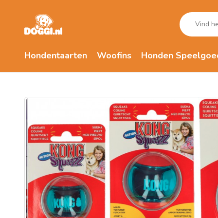
Hondentaarten
Woofins
Honden Speelgoe