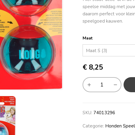
speelse middag met jouw 
daarom perfect voor klei
speelgoed kauwen.
Maat
€
8,25
SKU:
74013296
Categorie:
Honden Spee