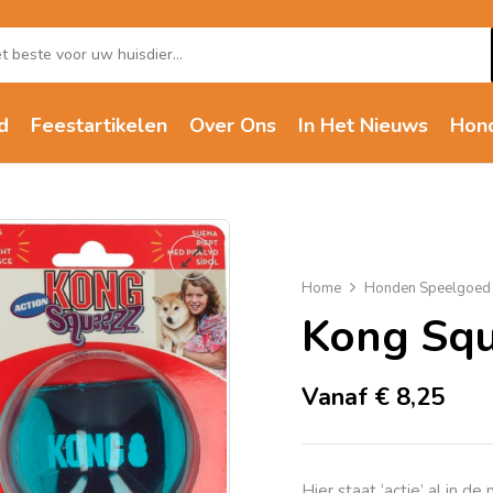
d
Feestartikelen
Over Ons
In Het Nieuws
Hon
Home
Honden Speelgoed
Kong Squ
Vanaf
€
8,25
Hier staat ‘actie’ al in 