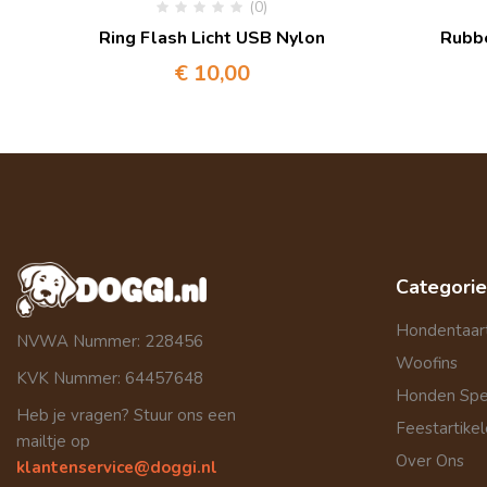
(0)
Ring Flash Licht USB Nylon
Rubbe
€
10,00
Categori
Hondentaar
NVWA Nummer: 228456
Woofins
KVK Nummer: 64457648
Honden Sp
Heb je vragen? Stuur ons een
Feestartike
mailtje op
Over Ons
klantenservice@doggi.nl