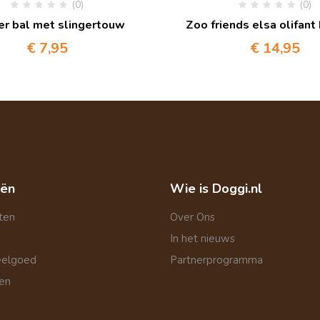
(0)
(0)
r bal met slingertouw
Zoo friends elsa olifant 
€
7,95
€
14,95
eën
Wie is Doggi.nl
ten
Over Ons
In het nieuws
eelgoed
Partnerprogramma
len