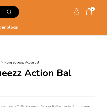
0
denblogs
Kong Squeezz Action bal
eezz Action Bal
de naam: de KONG Squeezz Action Ball is perfect voor een