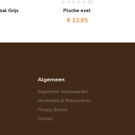
(0)
bal Grijs
Pluche ezel
€
12,95
Algemeen
Algemene Voorwaarden
Verzenden & Retourneren
Privacy Beleid
Contact