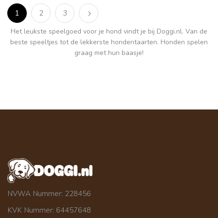
1
2
3
Het leukste speelgoed voor je hond vindt je bij Doggi.nl. Van de
beste speeltjes tot de lekkerste hondentaarten. Honden spelen
graag met hun baasje!
NVWA Nummer: 228456
KVK Nummer: 64457648