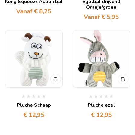
Kong Squeezz Action bal
Egelbal drijvend
Oranje/groen
Vanaf
€
8,25
Vanaf
€
5,95
Pluche Schaap
Pluche ezel
€
12,95
€
12,95