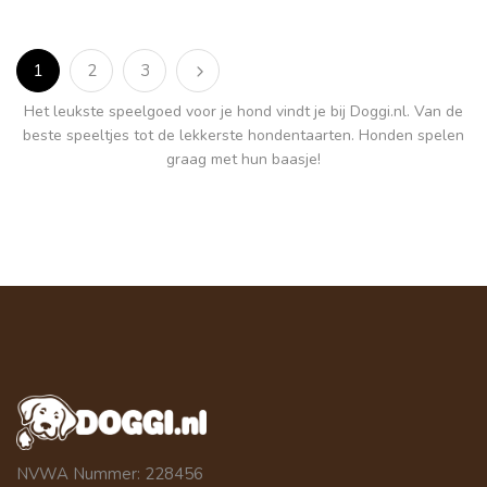
1
2
3
Het leukste speelgoed voor je hond vindt je bij Doggi.nl. Van de
beste speeltjes tot de lekkerste hondentaarten. Honden spelen
graag met hun baasje!
NVWA Nummer: 228456