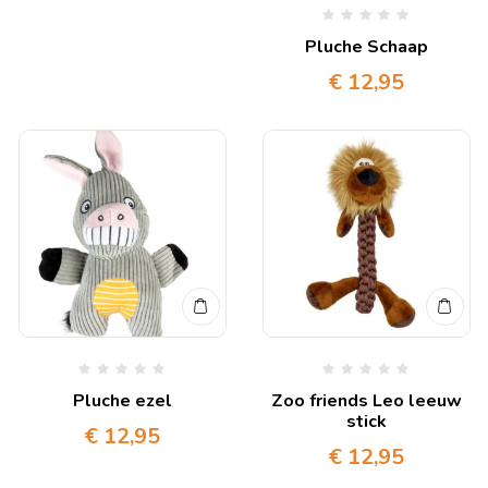
Pluche Schaap
€
12,95
Pluche ezel
Zoo friends Leo leeuw
stick
€
12,95
€
12,95