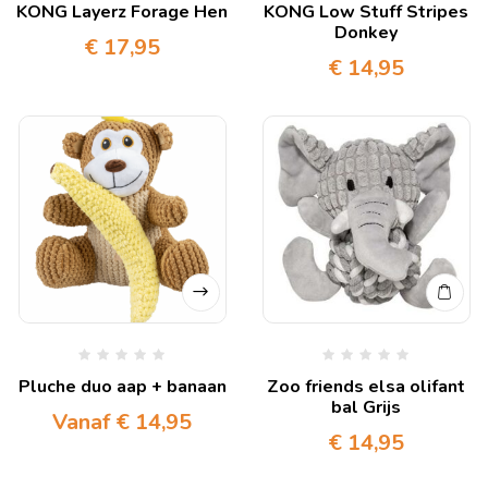
KONG Layerz Forage Hen
KONG Low Stuff Stripes
Donkey
€
17,95
€
14,95
Pluche duo aap + banaan
Zoo friends elsa olifant
bal Grijs
Vanaf
€
14,95
€
14,95