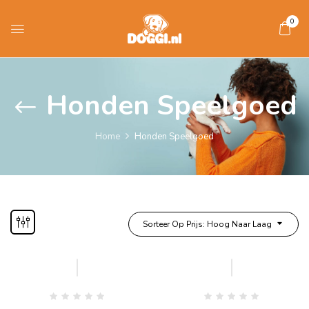
0
Honden Speelgoed
Home
Honden Speelgoed
Sorteer Op Prijs: Hoog Naar Laag