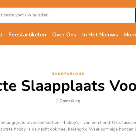
d
Feestartikelen
Over Ons
In Het Nieuws
Hon
HONDENBLOGS
cte Slaapplaats Voo
1
Opmerking
 belangrijkste levensbehoeften – hobby’s – van een hond. Oké, tussen
rootste hobby, is de nacht ook heel belangrijk. Waar sommige honden b
.