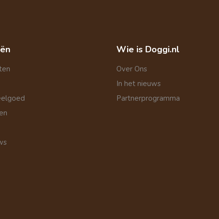
eën
Wie is Doggi.nl
ten
Over Ons
In het nieuws
eelgoed
Partnerprogramma
len
ws