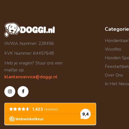
Categori
Hondentaar
NVWA Nummer: 228456
Woofins
KVK Nummer: 64457648
Honden Sp
Heb je vragen? Stuur ons een
Feestartike
mailtje op
Over Ons
klantenservice@doggi.nl
In Het Nieu