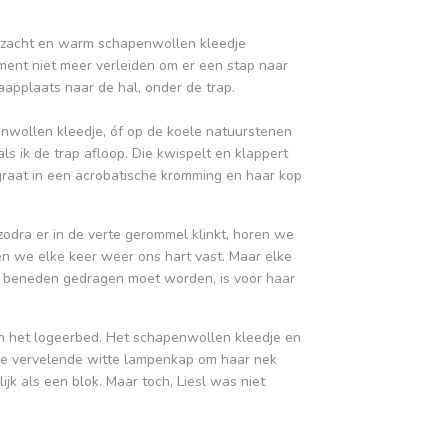
n zacht en warm schapenwollen kleedje
ment niet meer verleiden om er een stap naar
aapplaats naar de hal, onder de trap.
apenwollen kleedje, óf op de koele natuurstenen
als ik de trap afloop. Die kwispelt en klappert
engraat in een acrobatische kromming en haar kop
 zodra er in de verte gerommel klinkt, horen we
en we elke keer weer ons hart vast. Maar elke
ar beneden gedragen moet worden, is voor haar
n het logeerbed. Het schapenwollen kleedje en
die vervelende witte lampenkap om haar nek
ijk als een blok. Maar toch, Liesl was niet