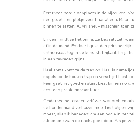
Eerst was haar slaapplaats in de bijkeuken. 
neergezet. Een plekje voor haar alleen. Maar L
binnen te zetten. Al vrij snel – misschien toe
En daar vindt ze het prima. Ze bepaalt zelf waar
óf in de mand. En daar ligt ze dan prinsheerlijk
enthousiast tegen de kunststof zijkant. En ja h
in een tevreden grijns.
Heel soms komt ze de trap op. Liesl is namelijk
nagels op de houten trap en verschijnt Liesl o
keer gaat het goed en staat Liesl binnen
no tim
écht een probleem voor later.
Omdat we het dragen zelf wel wat problematisc
de hondenmand verhuizen mee. Liesl blij en wij
moest, sliep ik beneden: om een oogje in het zei
alleen en kwam de nacht goed door. Als jouw ho