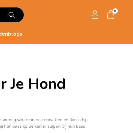
0
denblogs
r Je Hond
door nog wat rennen en ravotten en dan is hij
ij hun baas op de kamer slapen, bij hun baas