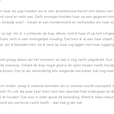
Voor haar als pup hadden we er een gloednieuwe bench met daarin ee
iesl vond er niets aan. Zelfs snoepjes konden haar op een gegeven mo
n ze zindelijk was? – kwam er een hondenmand en verhuisden we haar sl
 ze ligt. Als ik ‘s ochtends de trap afkom, vind ik haar óf op het sch
. Soms zelfs in een onmogelijke houding. Dat hoor ik al aan haar staart 
oor: als ik beneden ben, zie ik Liesl op haar rug liggen met haar rugg
 niet graag alleen als het onweert, en dat is nog zacht uitgedrukt. Dus
p de overloop. Omdat de trap nogal glad is én open treden heeft, houd
e
boven. Dat ze als vierendertig kilo wegende viervoeter ook nog na
h vinden, slaap ik meestal beneden als er onweer wordt voorspeld. I
 ook. En ook die paar keer toen Liesl een operatie had ondergaan en 
l te houden. Dat was in ieder geval de bedoeling. Want ik sliep natuurl
nd een perfecte nacht heeft … dan heb jij die ook.