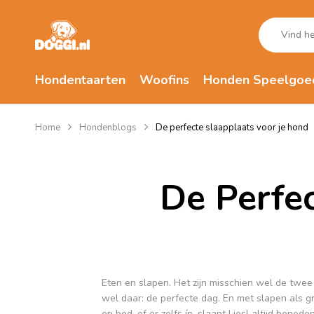
Hondentaarten
Woofins
Honden Speelgoe
Home
Hondenblogs
De perfecte slaapplaats voor je hond
De Perfe
Eten en slapen. Het zijn misschien wel de twee
wel daar: de perfecte dag. En met slapen als g
op bed, of er zelfs ín, slaapt Liesl altijd beneden