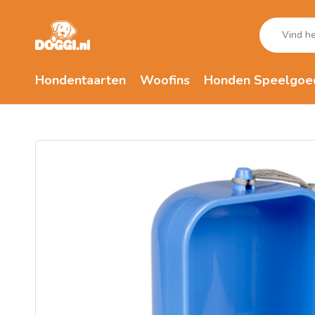
Hondentaarten
Woofins
Honden Speelgoe