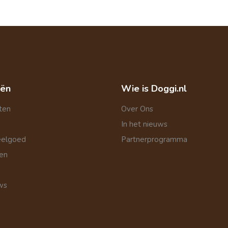
eën
Wie is Doggi.nl
ten
Over Ons
In het nieuws
eelgoed
Partnerprogramma
len
ws