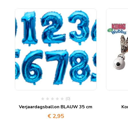
(0)
Verjaardagsballon BLAUW 35 cm
Ko
€
2,95