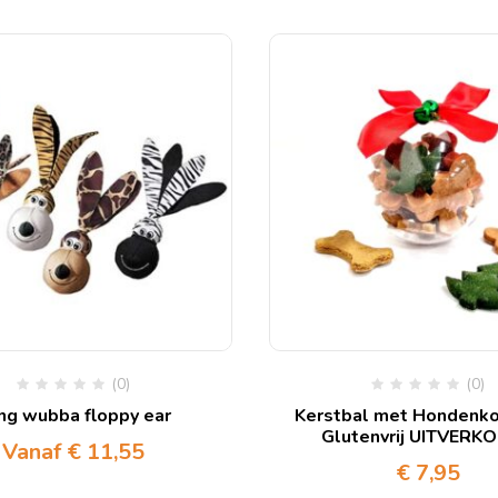
(0)
(0)
ng wubba floppy ear
Kerstbal met Hondenko
Glutenvrij UITVERK
Vanaf
€
11,55
€
7,95