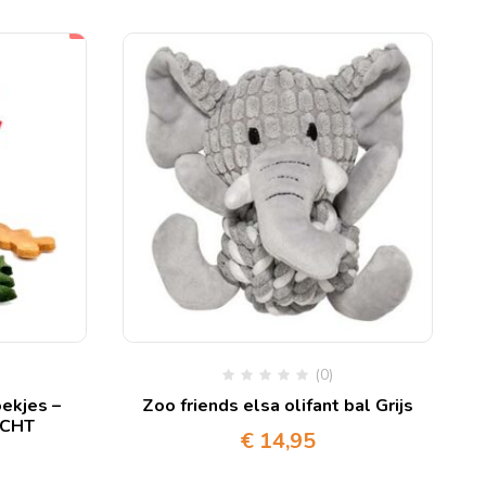
(0)
ekjes –
Zoo friends elsa olifant bal Grijs
OCHT
€
14,95