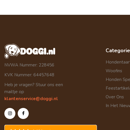
Categori
Hondentaar
NVWA Nummer: 228456
Woofins
KVK Nummer: 64457648
Honden Sp
Heb je vragen? Stuur ons een
Feestartike
mailtje op
Over Ons
klantenservice@doggi.nl
In Het Nieu