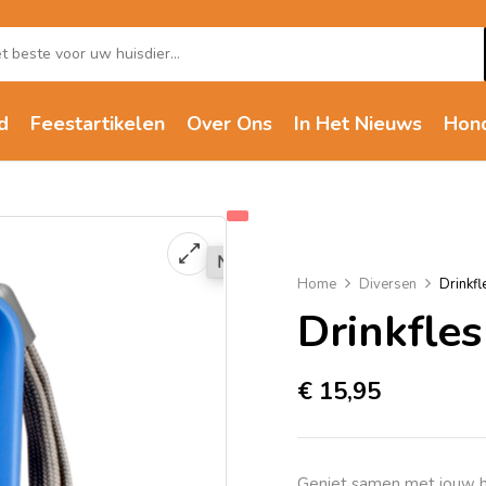
d
Feestartikelen
Over Ons
In Het Nieuws
Hon
Home
Diversen
Drinkfl
Drinkfle
€
15,95
Geniet samen met jouw h