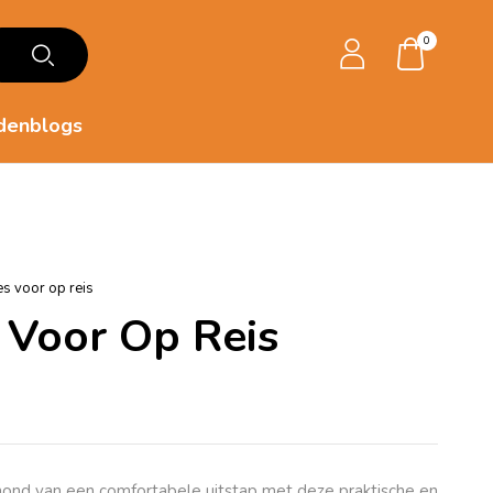
0
denblogs
es voor op reis
s Voor Op Reis
ond van een comfortabele uitstap met deze praktische en