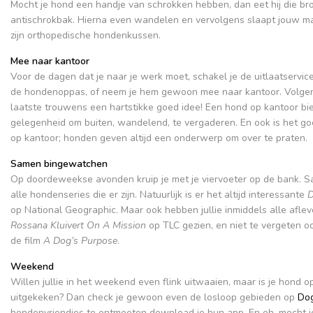
Mocht je hond een handje van schrokken hebben, dan eet hij die brokk
antischrokbak. Hierna even wandelen en vervolgens slaapt jouw ma
zijn orthopedische hondenkussen.
Mee naar kantoor
Voor de dagen dat je naar je werk moet, schakel je de uitlaatservice
de hondenoppas, of neem je hem gewoon mee naar kantoor. Volgen
laatste trouwens een hartstikke goed idee! Een hond op kantoor bi
gelegenheid om buiten, wandelend, te vergaderen. En ook is het go
op kantoor; honden geven altijd een onderwerp om over te praten.
Samen bingewatchen
Op doordeweekse avonden kruip je met je viervoeter op de bank. S
alle hondenseries die er zijn. Natuurlijk is er het altijd interessante
D
op National Geographic. Maar ook hebben jullie inmiddels alle afle
Rossana Kluivert On A Mission
op TLC gezien, en niet te vergeten o
de film
A Dog’s Purpose
.
Weekend
Willen jullie in het weekend even flink uitwaaien, maar is je hond o
uitgekeken? Dan check je gewoon even de losloop gebieden op
Dog
hondenvriendjes te ontmoeten download je hun app. En oh, mocht je 