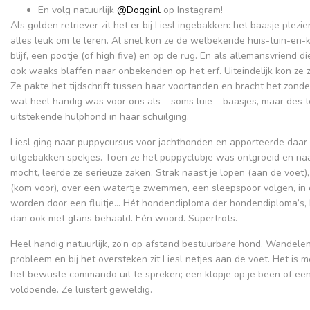
En volg natuurlijk
@Dogginl
op Instagram!
Als golden retriever zit het er bij Liesl ingebakken: het baasje plezi
alles leuk om te leren. Al snel kon ze de welbekende huis-tuin-en-k
blijf, een pootje (of high five) en op de rug. En als allemansvriend d
ook waaks blaffen naar onbekenden op het erf. Uiteindelijk kon ze z
Ze pakte het tijdschrift tussen haar voortanden en bracht het zonder
wat heel handig was voor ons als – soms luie – baasjes, maar des
uitstekende hulphond in haar schuilging.
Liesl ging naar puppycursus voor jachthonden en apporteerde daar 
uitgebakken spekjes. Toen ze het puppyclubje was ontgroeid en naa
mocht, leerde ze serieuze zaken. Strak naast je lopen (aan de voet
(kom voor), over een watertje zwemmen, een sleepspoor volgen, in
worden door een fluitje… Hét hondendiploma der hondendiploma’s, 
dan ook met glans behaald. Eén woord. Supertrots.
Heel handig natuurlijk, zo’n op afstand bestuurbare hond. Wandelen
probleem en bij het oversteken zit Liesl netjes aan de voet. Het is 
het bewuste commando uit te spreken; een klopje op je been of een k
voldoende. Ze luistert geweldig.