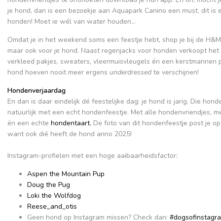
je hond, dan is een bezoekje aan Aquapark Canino een
must
, dit i
honden! Moet ie wél van water houden…
Omdat je in het weekend soms een feestje hebt, shop je bij de H&M n
maar ook voor je hond. Naast regenjacks voor honden verkoopt het
verkleed pakjes, sweaters, vleermuisvleugels én een kerstmannen pak
hond hoeven nooit meer ergens
underdressed
te verschijnen!
Hondenverjaardag
En dan is daar eindelijk dé feestelijke dag: je hond is jarig. Die hond
natuurlijk met een echt hondenfeestje. Met alle hondenvriendjes, m
én een echte
hondentaart.
De foto van dit hondenfeestje post je op
want ook dié heeft de hond anno 2025!
Instagram-profielen met een hoge aaibaarheidsfactor:
Aspen the Mountain Pup
Doug the Pug
Loki the Wolfdog
Reese_and_otis
Geen hond op Instagram missen? Check dan:
#dogsofinstagr