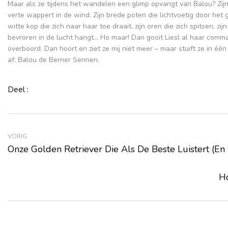
Maar als ze tijdens het wandelen een glimp opvangt van Balou? Zijn
verte wappert in de wind. Zijn brede poten die lichtvoetig door het g
witte kop die zich naar haar toe draait, zijn oren die zich spitsen, zij
bevroren in de lucht hangt… Ho maar! Dan gooit Liesl al haar comm
overboord. Dan hoort en ziet ze mij niet meer – maar stuift ze in één
af: Balou de Berner Sennen.
Deel :
VORIG
Onze Golden Retriever Die Als De Beste Luistert (e
H